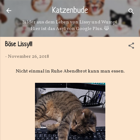
Direkt zum Hauptbereich
Katzenbude
Bilder aus dem Leben von Lissy und Wumpi.
Hier ist das Asyl von Google Plus. 😹
Böse Lissy!!!
-
November 26, 2018
Nicht einmal in Ruhe Abendbrot kann man essen.