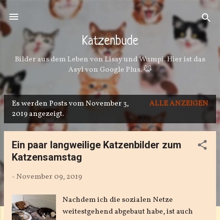
Direkt zum Hauptbereich
Katzenbude
Bilder aus dem Leben von Lissy und Wumpi. Hier ist das
Asyl von Google Plus. 😹
Es werden Posts vom November 3,
ALLE ANZEIGEN
P
2019 angezeigt.
o
s
Ein paar langweilige Katzenbilder zum
t
Katzensamstag
s
-
November 09, 2019
Nachdem ich die sozialen Netze
weitestgehend abgebaut habe, ist auch