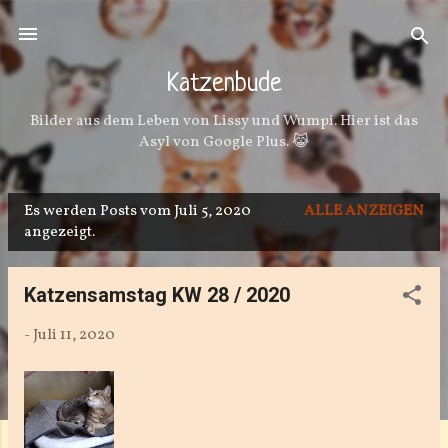
Direkt zum Hauptbereich
Katzenbude
Bilder aus dem Leben von Lissy und Wumpi. Hier ist das
Asyl von Google Plus. 😹
Es werden Posts vom Juli 5, 2020
ALLE ANZEIGEN
P
angezeigt.
o
s
Katzensamstag KW 28 / 2020
t
-
Juli 11, 2020
s