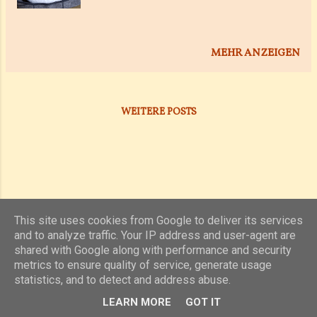
MEHR ANZEIGEN
WEITERE POSTS
This site uses cookies from Google to deliver its services
and to analyze traffic. Your IP address and user-agent are
shared with Google along with performance and security
Powered by Blogger
metrics to ensure quality of service, generate usage
statistics, and to detect and address abuse.
(c) 2019, 2020 Jens Unterkötter, www.jensu.net
LEARN MORE
GOT IT