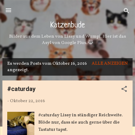
Direkt zum Hauptbereich
Katzenbude
Bilder aus dem Leben von Lissy und Wumpi. Hier ist das
Asyl von Google Plus. 😹
Es werden Posts vom Oktober 16, 2016
ALLE ANZEIGEN
P
angezeigt.
o
s
#caturday
t
-
Oktober 22, 2016
s
#caturday Lissy in ständiger Reichweite.
Blöde nur, dass sie auch gerne über die
Tastatur tapst.