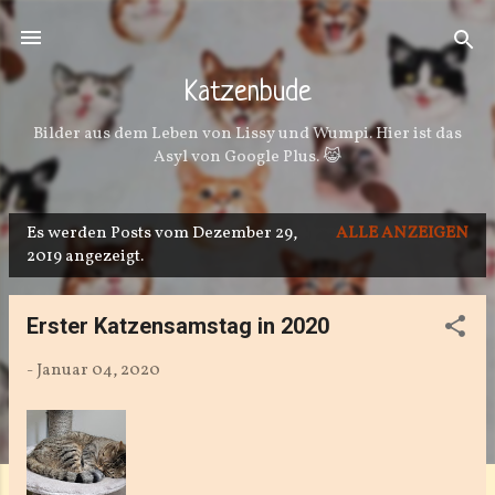
Direkt zum Hauptbereich
Katzenbude
Bilder aus dem Leben von Lissy und Wumpi. Hier ist das
Asyl von Google Plus. 😹
Es werden Posts vom Dezember 29,
ALLE ANZEIGEN
P
2019 angezeigt.
o
s
Erster Katzensamstag in 2020
t
-
Januar 04, 2020
s