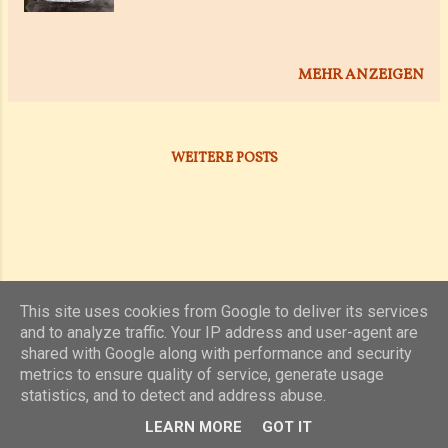
MEHR ANZEIGEN
WEITERE POSTS
This site uses cookies from Google to deliver its services
and to analyze traffic. Your IP address and user-agent are
shared with Google along with performance and security
Powered by Blogger
metrics to ensure quality of service, generate usage
statistics, and to detect and address abuse.
(c) 2019, 2020 Jens Unterkötter, www.jensu.net
LEARN MORE
GOT IT