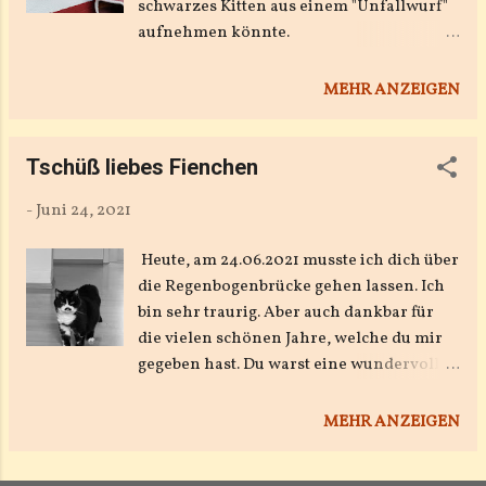
schwarzes Kitten aus einem "Unfallwurf"
aufnehmen könnte.
Neeeeeeiiiiiinnnnn!!!! Das will ich Lissy
und Wumpi doch nicht antun. Die beiden
MEHR ANZEIGEN
müssen jetzt erstmal die Rangordnung
neu organisieren, war Fienchen doch
bisher die Cheffin.
Tschüß liebes Fienchen
-
Juni 24, 2021
Heute, am 24.06.2021 musste ich dich über
die Regenbogenbrücke gehen lassen. Ich
bin sehr traurig. Aber auch dankbar für
die vielen schönen Jahre, welche du mir
gegeben hast. Du warst eine wundervolle
Katze. Warst lange gesund. Bis vor zwei
Jahren, wo du durch Bluthochdruck das
MEHR ANZEIGEN
Augenlicht verloren hattest. Aber selbst
damit kamst du gut klar. Aber dann hat