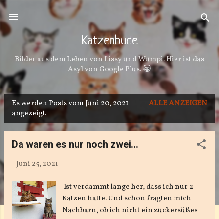
Direkt zum Hauptbereich
Katzenbude
Bilder aus dem Leben von Lissy und Wumpi. Hier ist das
Asyl von Google Plus. 😹
Es werden Posts vom Juni 20, 2021
ALLE ANZEIGEN
P
angezeigt.
o
s
Da waren es nur noch zwei...
t
-
Juni 25, 2021
s
Ist verdammt lange her, dass ich nur 2
Katzen hatte. Und schon fragten mich
Nachbarn, ob ich nicht ein zuckersüßes