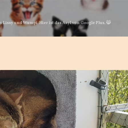
Direkt zum Hauptbereich
 Lissy und Wumpi. Hier ist das Asyl von Google Plus. 😹