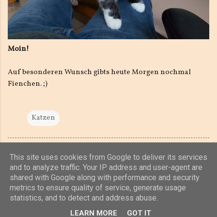
Moin!
Auf besonderen Wunsch gibts heute Morgen nochmal
Fienchen. ;)
Katzen
This site uses cookies from Google to deliver its services
and to analyze traffic. Your IP address and user-agent are
shared with Google along with performance and security
Powered by Blogger
metrics to ensure quality of service, generate usage
statistics, and to detect and address abuse.
(c) 2019, 2020 Jens Unterkötter, www.jensu.net
LEARN MORE
GOT IT