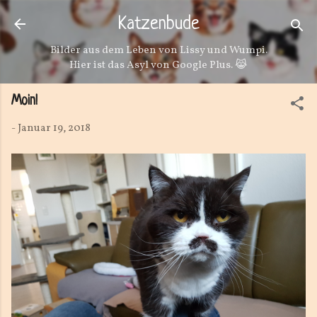
Direkt zum Hauptbereich
Katzenbude
Bilder aus dem Leben von Lissy und Wumpi.
Hier ist das Asyl von Google Plus. 😹
Moin!
-
Januar 19, 2018