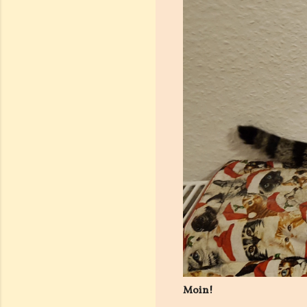
Moin!