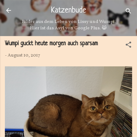
Direkt zum Hauptbereich
Katzenbude
Bilder aus dem Leben von Lissy und Wumpi.
Hier ist das Asyl von Google Plus. 😹
Wumpi guckt heute morgen auch sparsam
-
August 10, 2017