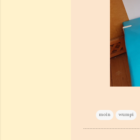
moin
wumpi