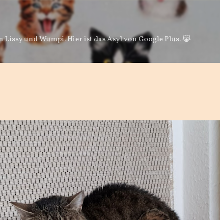
Direkt zum Hauptbereich
 Lissy und Wumpi. Hier ist das Asyl von Google Plus. 😹