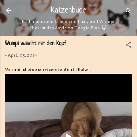
Direkt zum Hauptbereich
Katzenbude
Bilder aus dem Leben von Lissy und Wumpi.
Hier ist das Asyl von Google Plus. 😹
Wumpi wäscht mir den Kopf
-
April 05, 2019
Wumpi ist eine serviceorientierte Katze.