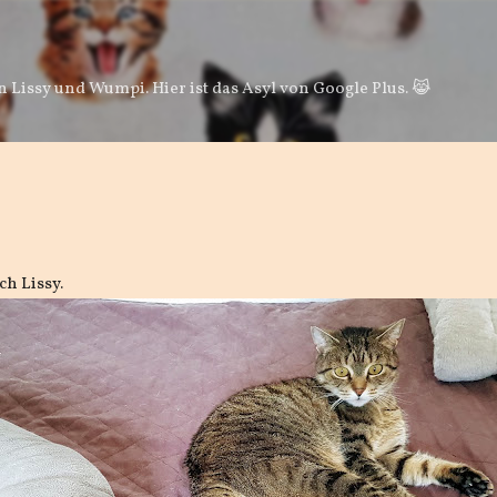
Direkt zum Hauptbereich
 Lissy und Wumpi. Hier ist das Asyl von Google Plus. 😹
ch Lissy.