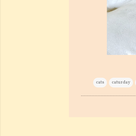
cats
caturday