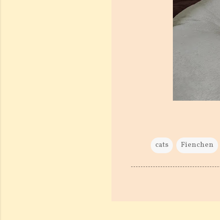
cats
Fienchen