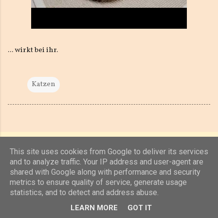
... wirkt bei ihr.
Katzen
This site uses cookies from Google to deliver its services
and to analyze traffic. Your IP address and user-agent are
shared with Google along with performance and security
Powered by Blogger
metrics to ensure quality of service, generate usage
statistics, and to detect and address abuse.
(c) 2019, 2020 Jens Unterkötter, www.jensu.net
LEARN MORE
GOT IT