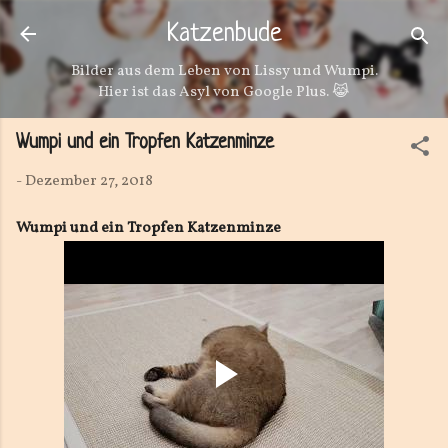
Direkt zum Hauptbereich
Katzenbude
Bilder aus dem Leben von Lissy und Wumpi.
Hier ist das Asyl von Google Plus. 😹
Wumpi und ein Tropfen Katzenminze
-
Dezember 27, 2018
Wumpi und ein Tropfen Katzenminze