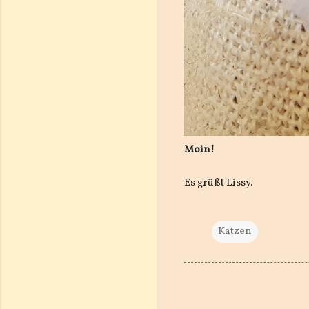
Moin!
Es grüßt Lissy.
Katzen