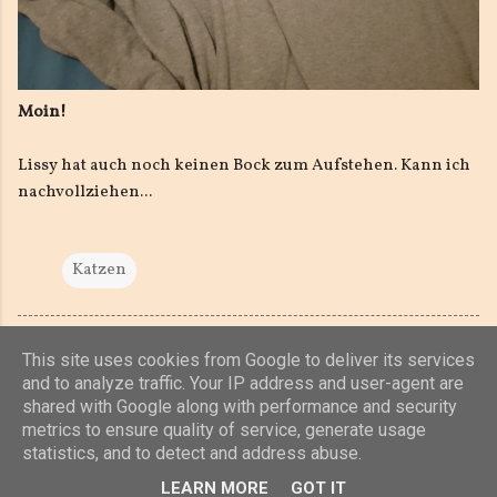
Moin!
Lissy hat auch noch keinen Bock zum Aufstehen. Kann ich
nachvollziehen...
Katzen
This site uses cookies from Google to deliver its services
and to analyze traffic. Your IP address and user-agent are
shared with Google along with performance and security
Powered by Blogger
metrics to ensure quality of service, generate usage
statistics, and to detect and address abuse.
(c) 2019, 2020 Jens Unterkötter, www.jensu.net
LEARN MORE
GOT IT