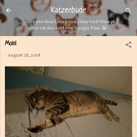
Direkt zum Hauptbereich
Katzenbude
Bilder aus dem Leben von Lissy und Wumpi.
Hier ist das Asyl von Google Plus. 😹
Moin!
-
August 28, 2018