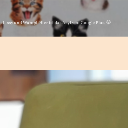
Direkt zum Hauptbereich
 Lissy und Wumpi. Hier ist das Asyl von Google Plus. 😹