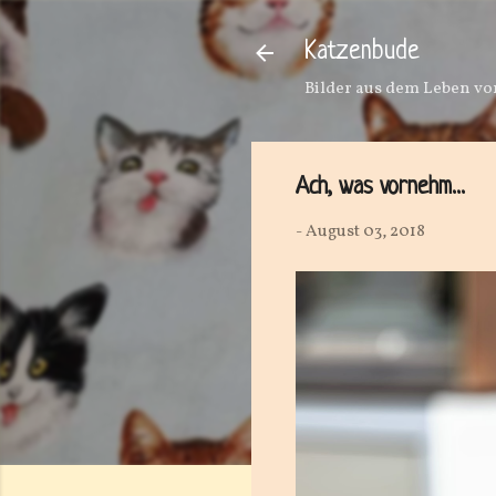
Katzenbude
Bilder aus dem Leben von
Ach, was vornehm...
-
August 03, 2018