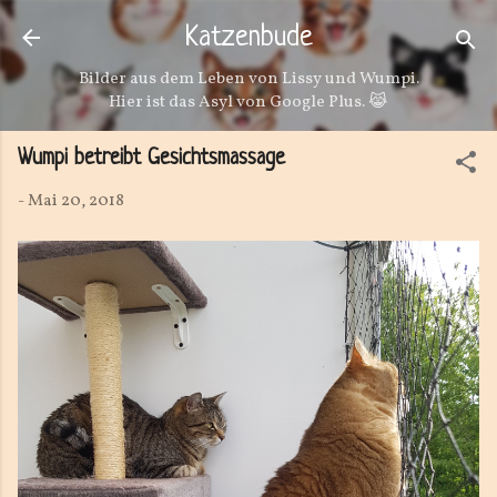
Direkt zum Hauptbereich
Katzenbude
Bilder aus dem Leben von Lissy und Wumpi.
Hier ist das Asyl von Google Plus. 😹
Wumpi betreibt Gesichtsmassage
-
Mai 20, 2018