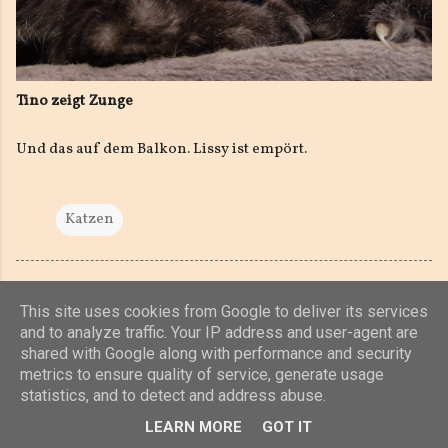
Tino zeigt Zunge
Und das auf dem Balkon. Lissy ist empört.
Katzen
This site uses cookies from Google to deliver its services
and to analyze traffic. Your IP address and user-agent are
shared with Google along with performance and security
Powered by Blogger
metrics to ensure quality of service, generate usage
statistics, and to detect and address abuse.
(c) 2019, 2020 Jens Unterkötter, www.jensu.net
LEARN MORE
GOT IT