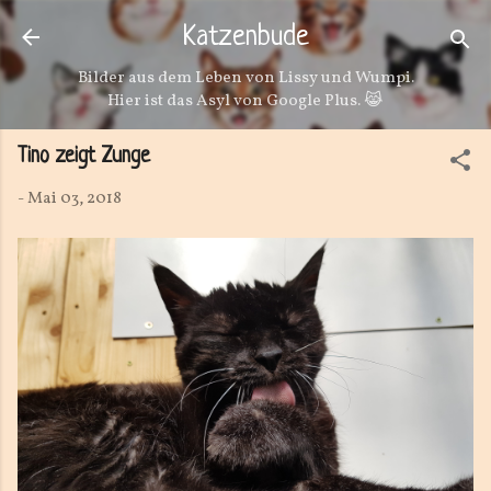
Direkt zum Hauptbereich
Katzenbude
Bilder aus dem Leben von Lissy und Wumpi.
Hier ist das Asyl von Google Plus. 😹
Tino zeigt Zunge
-
Mai 03, 2018