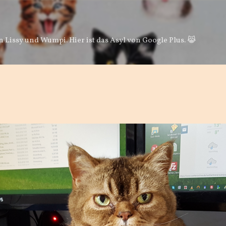
Direkt zum Hauptbereich
 Lissy und Wumpi. Hier ist das Asyl von Google Plus. 😹