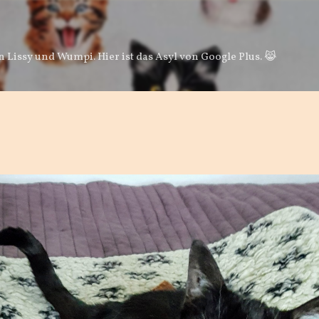
Direkt zum Hauptbereich
 Lissy und Wumpi. Hier ist das Asyl von Google Plus. 😹