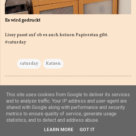
Es wird gedruckt
Lissy passt auf ob es auch keinen Papierstau gibt.
#caturday
caturday
Katzen
This site uses cookies from Google to deliver its services
and to analyze traffic. Your IP address and user-agent are
shared with Google along with performance and security
Powered by Blogger
metrics to ensure quality of service, generate usage
statistics, and to detect and address abuse.
(c) 2019, 2020 Jens Unterkötter, www.jensu.net
LEARN MORE
GOT IT