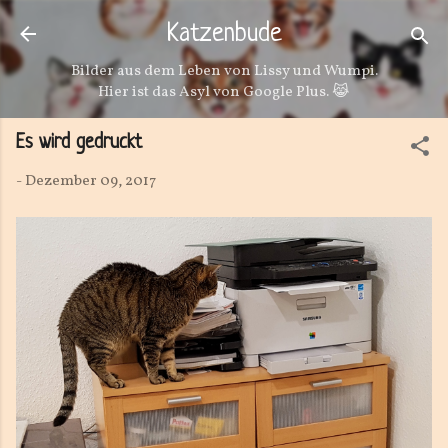
Direkt zum Hauptbereich
Katzenbude
Bilder aus dem Leben von Lissy und Wumpi.
Hier ist das Asyl von Google Plus. 😹
Es wird gedruckt
-
Dezember 09, 2017