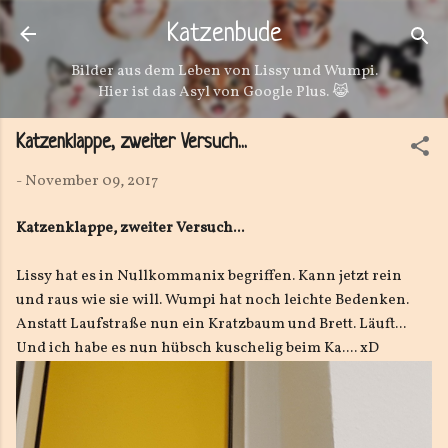
Direkt zum Hauptbereich
Katzenbude
Bilder aus dem Leben von Lissy und Wumpi.
Hier ist das Asyl von Google Plus. 😹
Katzenklappe, zweiter Versuch...
-
November 09, 2017
Katzenklappe, zweiter Versuch...
Lissy hat es in Nullkommanix begriffen. Kann jetzt rein
und raus wie sie will. Wumpi hat noch leichte Bedenken.
Anstatt Laufstraße nun ein Kratzbaum und Brett. Läuft...
Und ich habe es nun hübsch kuschelig beim Ka.... xD