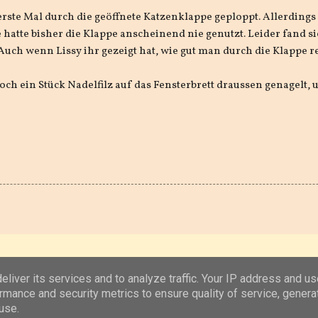
erste Mal durch die geöffnete Katzenklappe geploppt. Allerdings 
 hatte bisher die Klappe anscheinend nie genutzt. Leider fand s
 Auch wenn Lissy ihr gezeigt hat, wie gut man durch die Klappe 
 noch ein Stück Nadelfilz auf das Fensterbrett draussen genagelt
Powered by Blogger
liver its services and to analyze traffic. Your IP address and u
rmance and security metrics to ensure quality of service, gener
(c) 2019, 2020 Jens Unterkötter, www.jensu.net
use.