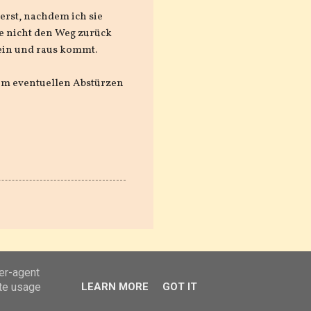
erst, nachdem ich sie
ie nicht den Weg zurück
rein und raus kommt.
, um eventuellen Abstürzen
ser-agent
ate usage
LEARN MORE
GOT IT