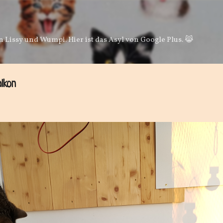
Direkt zum Hauptbereich
 Lissy und Wumpi. Hier ist das Asyl von Google Plus. 😹
lkon