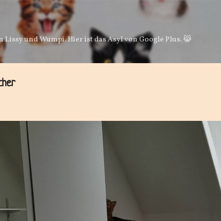
Direkt zum Hauptbereich
 Lissy und Wumpi. Hier ist das Asyl von Google Plus. 😹
cher